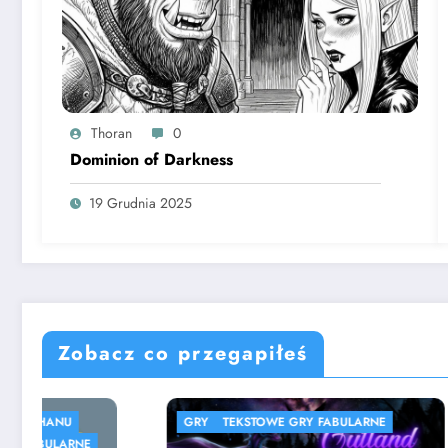
Thoran
0
Dominion of Darkness
19 Grudnia 2025
Zobacz co przegapiłeś
GRY
TEKSTOWE GRY FABULARNE
GRY
SPI
SYMULACJ