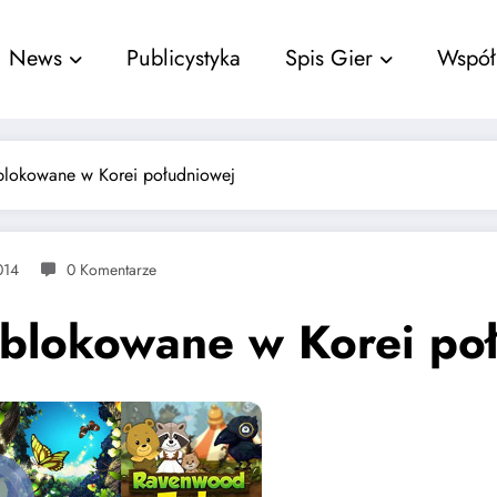
nu
News
Publicystyka
Spis Gier
Współ
lokowane w Korei południowej
014
0 Komentarze
blokowane w Korei po