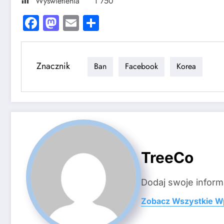
Wyświetlenia
1 750
Facebook
Mastodon
Email
Share
Znacznik
Ban
Facebook
Korea
TreeCo
Dodaj swoje inform
Zobacz Wszystkie W