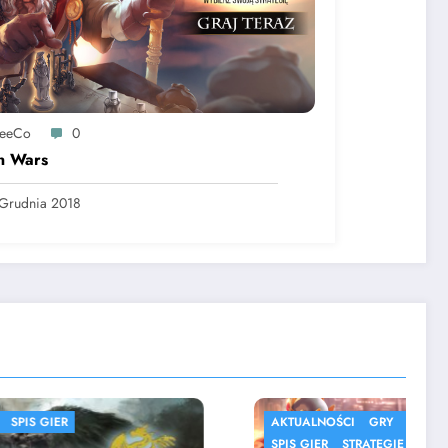
reeCo
0
n Wars
Grudnia 2018
AKTUALNOŚCI
GRY
MMORPG
SPIS GIER
STRATEGIE
SYMULACJE