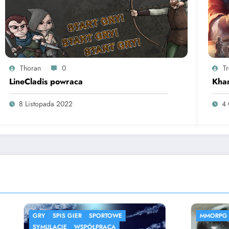
Thoran
0
T
LineCladis powraca
Kha
8 Listopada 2022
4 
S GIER
SPORTOWE
MMORPG
SPIS GIER
E
WSPÓŁPRACA