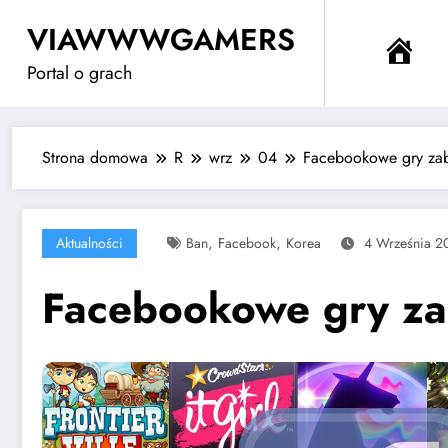
Przejdź
VIAWWWGAMERS
do
Me
treści
Portal o grach
Strona domowa
R
wrz
04
Facebookowe gry zab
,
,
Aktualności
Ban
Facebook
Korea
4 Września 2
Facebookowe gry za