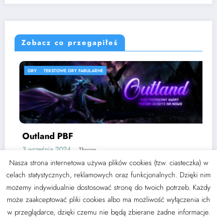
Zobacz co przegapiłeś
GRY
TEKSTOWE GRY FABULARNE
Outland PBF
3 września 2024
Thoran
Nasza strona internetowa używa plików cookies (tzw. ciasteczka) w
celach statystycznych, reklamowych oraz funkcjonalnych. Dzięki nim
możemy indywidualnie dostosować stronę do twoich potrzeb. Każdy
może zaakceptować pliki cookies albo ma możliwość wyłączenia ich
NewsBlogger - Magazyn i blog
WordPress
Motyw 2026 | Wspierane przez
SpiceThemes
w przeglądarce, dzięki czemu nie będą zbierane żadne informacje.