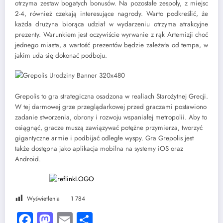
otrzyma zestaw bogatych bonusów. Na pozostałe zespoły, z miejsc
2-4, również czekają interesujące nagrody. Warto podkreślić, że
każda drużyna biorąca udział w wydarzeniu otrzyma atrakcyjne
prezenty. Warunkiem jest oczywiście wyrwanie z rąk Artemizji choć
jednego miasta, a wartość prezentów będzie zależała od tempa, w
jakim uda się dokonać podboju.
Grepolis to gra strategiczna osadzona w realiach Starożytnej Grecji.
W tej darmowej grze przeglądarkowej przed graczami postawiono
zadanie stworzenia, obrony i rozwoju wspaniałej metropolii. Aby to
osiągnąć, gracze muszą zawiązywać potężne przymierza, tworzyć
gigantyczne armie i podbijać odległe wyspy. Gra Grepolis jest
także dostępna jako aplikacja mobilna na systemy iOS oraz
Android.
Wyświetlenia
1 784
Facebook
Mastodon
Email
Share