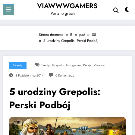
Przejdź
VIAWWWGAMERS
do
Portal o grach
treści
Strona domowa
R
paź
08
5 urodziny Grepolis: Perski Podbój
,
,
,
,
Eventy
Eventy
Grepolis
Innogames
Persja
Viawww
8 Października 2014
0 Komentarze
5 urodziny Grepolis:
Perski Podbój