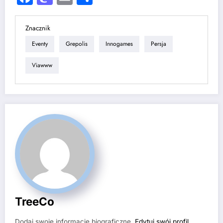
Znacznik
Eventy
Grepolis
Innogames
Persja
Viawww
TreeCo
Dodaj swoje informacje biograficzne.
Edytuj swój profil