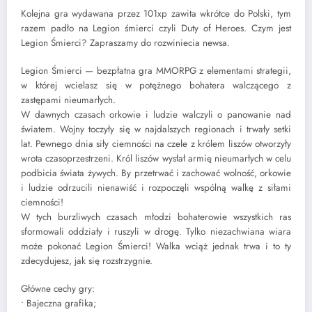
Kolejna gra wydawana przez 101xp zawita wkrótce do Polski, tym
razem padło na Legion śmierci czyli Duty of Heroes. Czym jest
Legion Śmierci? Zapraszamy do rozwiniecia newsa.
Legion Śmierci — bezpłatna gra MMORPG z elementami strategii,
w której wcielasz się w potężnego bohatera walczącego z
zastępami nieumarłych.
W dawnych czasach orkowie i ludzie walczyli o panowanie nad
światem. Wojny toczyły się w najdalszych regionach i trwały setki
lat. Pewnego dnia siły ciemności na czele z królem liszów otworzyły
wrota czasoprzestrzeni. Król liszów wysłał armię nieumarłych w celu
podbicia świata żywych. By przetrwać i zachować wolność, orkowie
i ludzie odrzucili nienawiść i rozpoczęli wspólną walkę z siłami
ciemności!
W tych burzliwych czasach młodzi bohaterowie wszystkich ras
sformowali oddziały i ruszyli w drogę. Tylko niezachwiana wiara
może pokonać Legion Śmierci! Walka wciąż jednak trwa i to ty
zdecydujesz, jak się rozstrzygnie.
Główne cechy gry:
• Bajeczna grafika;