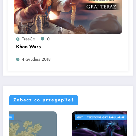
TreeCo
0
Khan Wars
4 Grudnia 2018
Zobacz co przegapiłeś
GRY
TEKSTOWE GRY FABULARNE