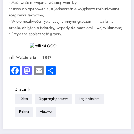
• Możliwość rozwijania własnej twierdzy;
• Łatwa do opanowania, a jednocześnie wyjątkowo rozbudowana
rozgrywka taktyczna;
• Wiele możliwości rywalizacji z innymi graczami — walki na
arenie, oblężenie twierdzy, wypady do podziemi i wojny klanowe;
• Przyjazna społeczność graczy.
Wyświetlenia
1 887
Facebook
Mastodon
Email
Share
Znacznik
101xp
Gryprzeglądarkowe
Legionśmierci
Polska
Viawww