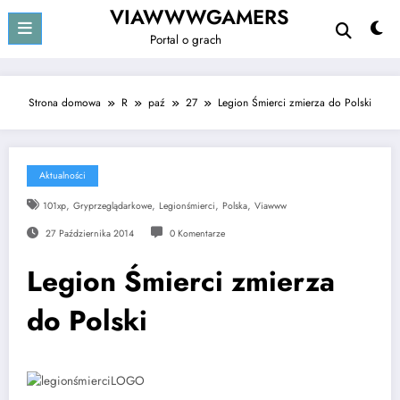
Przejdź
VIAWWWGAMERS
do
Portal o grach
treści
Strona domowa
R
paź
27
Legion Śmierci zmierza do Polski
Aktualności
,
,
,
,
101xp
Gryprzeglądarkowe
Legionśmierci
Polska
Viawww
27 Października 2014
0 Komentarze
Legion Śmierci zmierza
do Polski