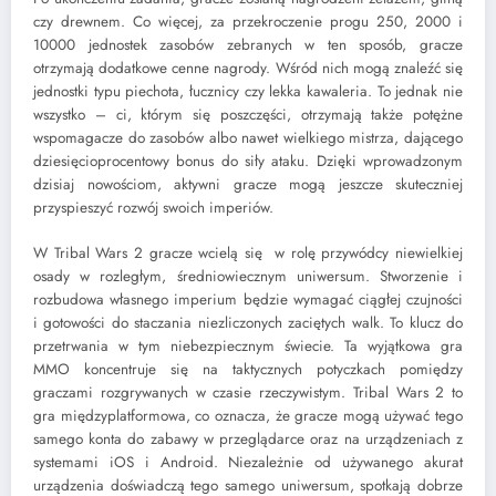
czy drewnem. Co więcej, za przekroczenie progu 250, 2000 i
10000 jednostek zasobów zebranych w ten sposób, gracze
otrzymają dodatkowe cenne nagrody. Wśród nich mogą znaleźć się
jednostki typu piechota, łucznicy czy lekka kawaleria. To jednak nie
wszystko – ci, którym się poszczęści, otrzymają także potężne
wspomagacze do zasobów albo nawet wielkiego mistrza, dającego
dziesięcioprocentowy bonus do siły ataku. Dzięki wprowadzonym
dzisiaj nowościom, aktywni gracze mogą jeszcze skuteczniej
przyspieszyć rozwój swoich imperiów.
W Tribal Wars 2 gracze wcielą się w rolę przywódcy niewielkiej
osady w rozległym, średniowiecznym uniwersum. Stworzenie i
rozbudowa własnego imperium będzie wymagać ciągłej czujności
i gotowości do staczania niezliczonych zaciętych walk. To klucz do
przetrwania w tym niebezpiecznym świecie. Ta wyjątkowa gra
MMO koncentruje się na taktycznych potyczkach pomiędzy
graczami rozgrywanych w czasie rzeczywistym. Tribal Wars 2 to
gra międzyplatformowa, co oznacza, że gracze mogą używać tego
samego konta do zabawy w przeglądarce oraz na urządzeniach z
systemami iOS i Android. Niezależnie od używanego akurat
urządzenia doświadczą tego samego uniwersum, spotkają dobrze