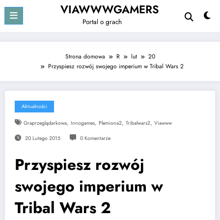
Przejdź
VIAWWWGAMERS
do
Portal o grach
treści
Strona domowa
R
lut
20
Przyspiesz rozwój swojego imperium w Tribal Wars 2
Aktualności
,
,
,
,
Graprzeglądarkowa
Innogames
Plemiona2
Tribalwars2
Viawww
20 Lutego 2015
0 Komentarze
Przyspiesz rozwój
swojego imperium w
Tribal Wars 2