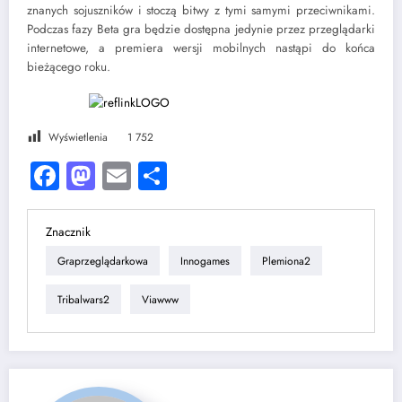
znanych sojuszników i stoczą bitwy z tymi samymi przeciwnikami.
Podczas fazy Beta gra będzie dostępna jedynie przez przeglądarki
internetowe, a premiera wersji mobilnych nastąpi do końca
bieżącego roku.
Wyświetlenia
1 752
Facebook
Mastodon
Email
Share
Znacznik
Graprzeglądarkowa
Innogames
Plemiona2
Tribalwars2
Viawww