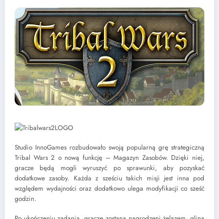
Studio InnoGames rozbudowało swoją popularną grę strategiczną
Tribal Wars 2 o nową funkcję – Magazyn Zasobów. Dzięki niej,
gracze będą mogli wyruszyć po sprawunki, aby pozyskać
dodatkowe zasoby. Każda z sześciu takich misji jest inna pod
względem wydajności oraz dodatkowo ulega modyfikacji co sześć
godzin.
Po ukończeniu zadania, gracze zostaną nagrodzeni żelazem, gliną