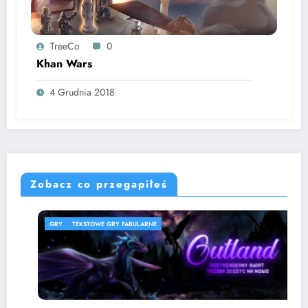
TreeCo
0
Khan Wars
4 Grudnia 2018
Zobacz co przegapiłeś
GRY
TEKSTOWE GRY FABULARNE