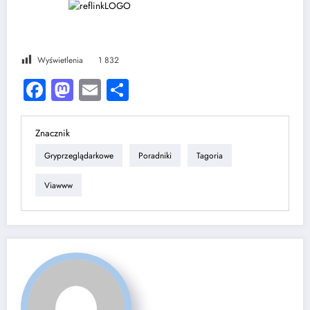
Wyświetlenia
1 832
Facebook
Mastodon
Email
Share
Znacznik
Gryprzeglądarkowe
Poradniki
Tagoria
Viawww