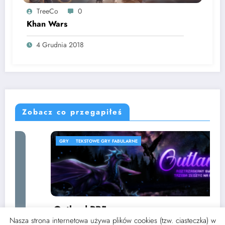
TreeCo
0
Khan Wars
4 Grudnia 2018
Zobacz co przegapiłeś
GRY
TEKSTOWE GRY FABULARNE
Outland PBF
Nasza strona internetowa używa plików cookies (tzw. ciasteczka) w
3 września 2024
Thoran