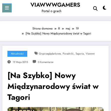
Przejdź
VIAWWWGAMERS
do
Portal o grach
treści
Strona domowa
R
maj
19
[Na Szybko] Nowy Międzynarodowy świat w Tagori
,
,
,
Aktualności
Gryprzeglądarkowe
Poradniki
Tagoria
Viawww
19 Maja 2015
0 Komentarze
[Na Szybko] Nowy
Międzynarodowy świat w
Tagori