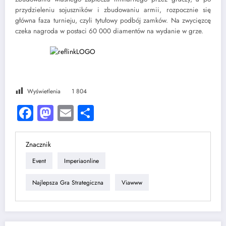
przydzieleniu sojuszników i zbudowaniu armii, rozpocznie się
główna faza turnieju, czyli tytułowy podbój zamków. Na zwycięzcę
czeka nagroda w postaci 60 000 diamentów na wydanie w grze.
Wyświetlenia
1 804
Facebook
Mastodon
Email
Share
Znacznik
Event
Imperiaonline
Najlepsza Gra Strategiczna
Viawww