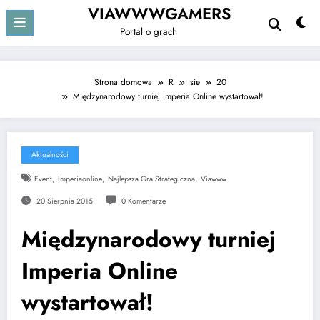
Przejdź
VIAWWWGAMERS
do
Portal o grach
treści
Strona domowa
R
sie
20
Międzynarodowy turniej Imperia Online wystartował!
Aktualności
,
,
,
Event
Imperiaonline
Najlepsza Gra Strategiczna
Viawww
20 Sierpnia 2015
0 Komentarze
Międzynarodowy turniej
Imperia Online
wystartował!