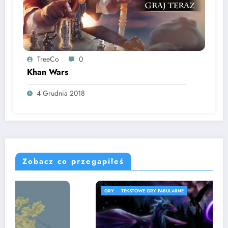
TreeCo
0
Khan Wars
4 Grudnia 2018
Zobacz co przegapiłeś
GRY
TEKSTOWE GRY FABULARNE