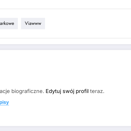
darkowe
Viawww
acje biograficzne.
Edytuj swój profil
teraz.
pisy