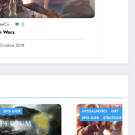
reeCo
0
n Wars
Grudnia 2018
AKTUALNOŚCI
GRY
MMORPG
SPIS GIER
STRATEGIE
SYMULACJE