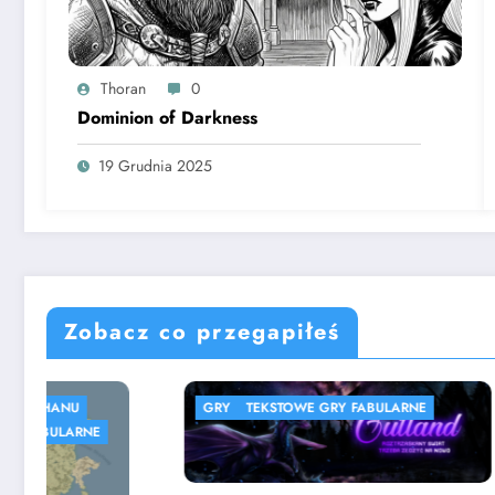
Thoran
0
Dominion of Darkness
19 Grudnia 2025
Zobacz co przegapiłeś
GRY
TEKSTOWE GRY FABULARNE
GRY
SPI
SYMULACJ