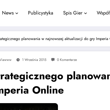
nu
News
Publicystyka
Spis Gier
Współ
rategicznego planowania w najnowszej aktualizacji do gry Imperia
Viawww
1 Września 2015
0 Komentarze
trategicznego planowa
Imperia Online