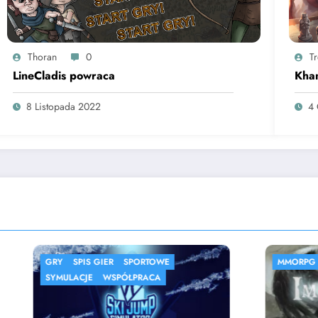
Thoran
0
T
LineCladis powraca
Kha
8 Listopada 2022
4 
S GIER
SPORTOWE
MMORPG
SPIS GIER
E
WSPÓŁPRACA