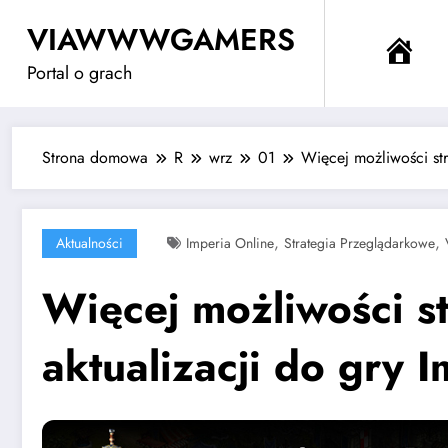
Przejdź
VIAWWWGAMERS
do
Me
treści
Portal o grach
Strona domowa
R
wrz
01
Więcej możliwości st
,
,
Aktualności
Imperia Online
Strategia Przeglądarkowe
Więcej możliwości s
aktualizacji do gry 