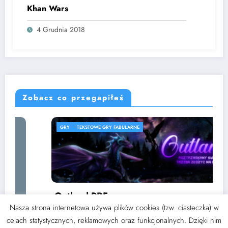
Khan Wars
4 Grudnia 2018
Zobacz co przegapiłeś
GRY
TEKSTOWE GRY FABULARNE
Outland PBF
Nasza strona internetowa używa plików cookies (tzw. ciasteczka) w
3 września 2024
Thoran
celach statystycznych, reklamowych oraz funkcjonalnych. Dzięki nim