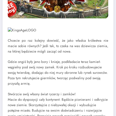
Chcecie po raz kolejny dowieść, że jako władca królestwa nie
macie sobie równych? Jeśli tak, to czeka na was dziewicza ziemia,
na której będziecie mógli zacząć od nowa.
Gdzie ongiś były jeno bory i knieje, podkładacie teraz kamień
węgielny pod swój nowy zamek. Krok po kroku rozbudowujecie
swoją twierdzę, dodając do niej mury obronne lub rynek surowców.
Poza tym rekrutujecie giermków, tworząc podwaliny pod swoją
przyszłą armię.
Stwórzcie swój własny świat rycerzy i zamków!
Macie do dyspozycji cały kontynent. Bądźcie pionierami i odkryjcie
nowe ziemie. Skorzystajcie z niebywałej okazji i wybudujcie
potężne miasto. Budujcie na swoim doświadczeniu i rozwijajcie
swoje umiejętności. Poznajcie nowych przyjaciół i nowych wrogów.