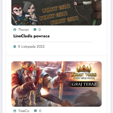
Thoran
0
LineCladis powraca
8 Listopada 2022
TreeCo
0