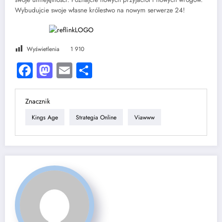
Wybudujcie swoje własne królestwo na nowym serwerze 24!
Wyświetlenia
1 910
Facebook
Mastodon
Email
Share
Znacznik
Kings Age
Strategia Online
Viawww