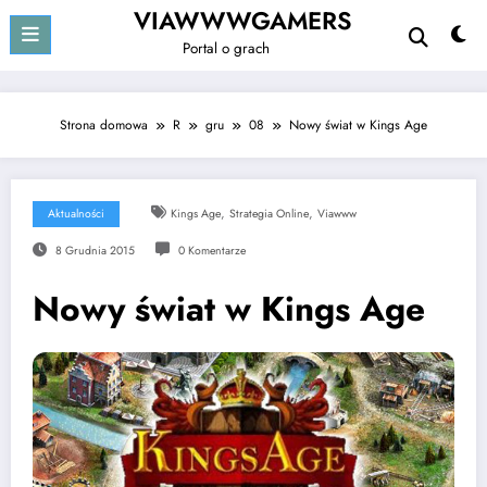
Przejdź
VIAWWWGAMERS
do
Portal o grach
treści
Strona domowa
R
gru
08
Nowy świat w Kings Age
,
,
Aktualności
Kings Age
Strategia Online
Viawww
8 Grudnia 2015
0 Komentarze
Nowy świat w Kings Age