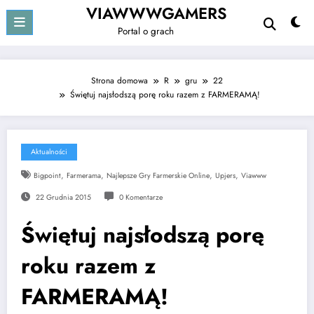
Przejdź
VIAWWWGAMERS
do
Portal o grach
treści
Strona domowa
R
gru
22
Świętuj najsłodszą porę roku razem z FARMERAMĄ!
Aktualności
,
,
,
,
Bigpoint
Farmerama
Najlepsze Gry Farmerskie Online
Upjers
Viawww
22 Grudnia 2015
0 Komentarze
Świętuj najsłodszą porę
roku razem z
FARMERAMĄ!