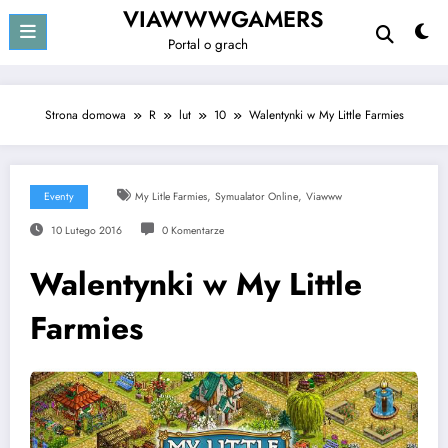
Przejdź
VIAWWWGAMERS
do
Portal o grach
treści
Strona domowa
R
lut
10
Walentynki w My Little Farmies
,
,
Eventy
My Litle Farmies
Symualator Online
Viawww
10 Lutego 2016
0 Komentarze
Walentynki w My Little
Farmies