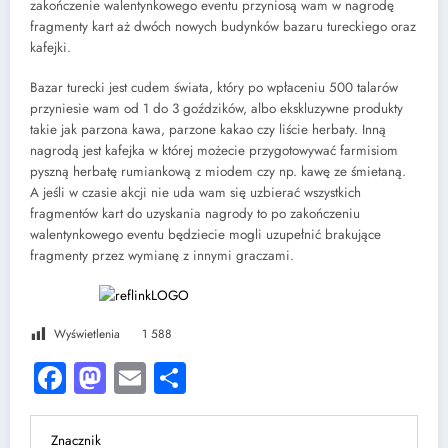
zakończenie walentynkowego eventu przyniosą wam w nagrodę
fragmenty kart aż dwóch nowych budynków bazaru tureckiego oraz
kafejki.
Bazar turecki jest cudem świata, który po wpłaceniu 500 talarów
przyniesie wam od 1 do 3 goździków, albo ekskluzywne produkty
takie jak parzona kawa, parzone kakao czy liście herbaty. Inną
nagrodą jest kafejka w której możecie przygotowywać farmisiom
pyszną herbatę rumiankową z miodem czy np. kawę ze śmietaną.
A jeśli w czasie akcji nie uda wam się uzbierać wszystkich
fragmentów kart do uzyskania nagrody to po zakończeniu
walentynkowego eventu będziecie mogli uzupełnić brakujące
fragmenty przez wymianę z innymi graczami.
Wyświetlenia
1 588
Facebook
Mastodon
Email
Share
Znacznik