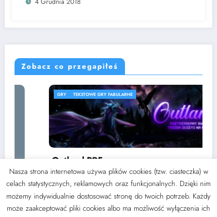
4 Grudnia 2018
Zobacz co przegapiłeś
GRY
TEKSTOWE GRY FABULARNE
Outland PBF
Nasza strona internetowa używa plików cookies (tzw. ciasteczka) w
3 września 2024
Thoran
celach statystycznych, reklamowych oraz funkcjonalnych. Dzięki nim
możemy indywidualnie dostosować stronę do twoich potrzeb. Każdy
może zaakceptować pliki cookies albo ma możliwość wyłączenia ich