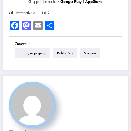
Grę pobierzecie z
Googe Play
i
AppStore
Wyświetlenia
1 817
Facebook
Mastodon
Email
Share
Znacznik
Bloodyfingersjump
Polska Gra
Viawww