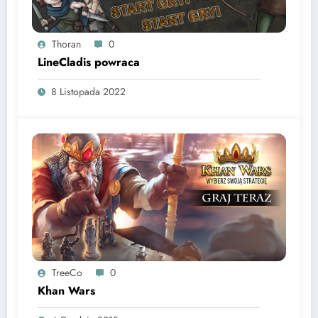
Thoran
0
LineCladis powraca
8 Listopada 2022
TreeCo
0
Khan Wars