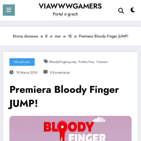
Przejdź
VIAWWWGAMERS
do
Portal o grach
treści
Strona domowa
R
mar
18
Premiera Bloody Finger JUMP!
,
,
Aktualności
Bloodyfingersjump
Polska Gra
Viawww
18 Marca 2016
0 Komentarze
Premiera Bloody Finger
JUMP!