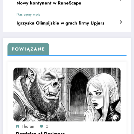
Nowy kontynent w RuneScape
Następny wpis
Igrzyska Olimpijskie w grach firmy Upjers
POWIĄZANE
Thoran
0
Dominion of Darkness