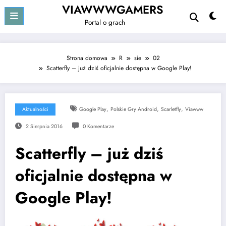
Przejdź
VIAWWWGAMERS
do
Portal o grach
treści
Strona domowa
R
sie
02
Scatterfly – już dziś oficjalnie dostępna w Google Play!
,
,
,
Aktualności
Google Play
Polskie Gry Android
Scarletfly
Viawww
2 Sierpnia 2016
0 Komentarze
Scatterfly – już dziś
oficjalnie dostępna w
Google Play!