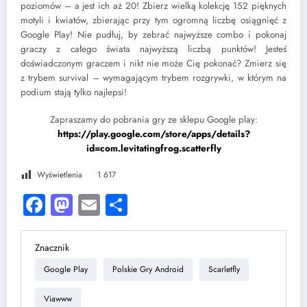
poziomów – a jest ich aż 20! Zbierz wielką kolekcję 152 pięknych
motyli i kwiatów, zbierając przy tym ogromną liczbę osiągnięć z
Google Play! Nie pudłuj, by zebrać najwyższe combo i pokonaj
graczy z całego świata najwyższą liczbą punktów! Jesteś
doświadczonym graczem i nikt nie może Cię pokonać? Zmierz się
z trybem survival – wymagającym trybem rozgrywki, w którym na
podium stają tylko najlepsi!
Zapraszamy do pobrania gry ze sklepu Google play:
https://play.google.com/store/apps/details?
id=com.levitatingfrog.scatterfly
Wyświetlenia
1 617
Facebook
Mastodon
Email
Share
Znacznik
Google Play
Polskie Gry Android
Scarletfly
Viawww