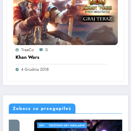
TreeCo
0
Khan Wars
4 Grudnia 2018
Zobacz co przegapiłeś
GRY
TEKSTOWE GRY FABULARNE