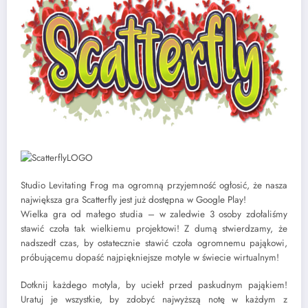
Studio Levitating Frog ma ogromną przyjemność ogłosić, że nasza
największa gra Scatterfly jest już dostępna w Google Play!
Wielka gra od małego studia – w zaledwie 3 osoby zdołaliśmy
stawić czoła tak wielkiemu projektowi! Z dumą stwierdzamy, że
nadszedł czas, by ostatecznie stawić czoła ogromnemu pająkowi,
próbującemu dopaść najpiękniejsze motyle w świecie wirtualnym!
Dotknij każdego motyla, by uciekł przed paskudnym pająkiem!
Uratuj je wszystkie, by zdobyć najwyższą notę w każdym z