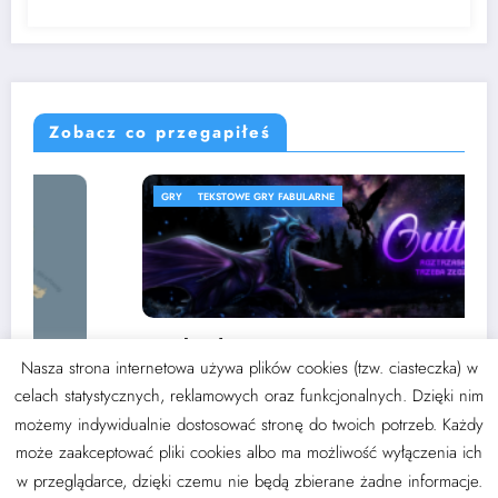
Zobacz co przegapiłeś
GRY
TEKSTOWE GRY FABULARNE
Outland PBF
Nasza strona internetowa używa plików cookies (tzw. ciasteczka) w
3 września 2024
Thoran
celach statystycznych, reklamowych oraz funkcjonalnych. Dzięki nim
możemy indywidualnie dostosować stronę do twoich potrzeb. Każdy
może zaakceptować pliki cookies albo ma możliwość wyłączenia ich
w przeglądarce, dzięki czemu nie będą zbierane żadne informacje.
NewsBlogger - Magazyn i blog
WordPress
Motyw 2026 | Wspierane przez
SpiceThemes