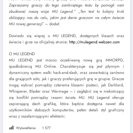
Zapraszamy graczy do tego zamkniętego testu by pomogli nam
zbudować naszą wizje MU Legend.” „Ten test to kolejny krok
zbliżający nas do celu, jakim jest danie graczom na całym świecie
MU nowej generacji
” – dodał.
Dowiedz się więcej o MU LEGEND, dostępnych klasach oraz
świecie i grze na oficjalnej stronie:
http://mulegend.webzen.com
O MU LEGEND
MU LEGEND jest mocno oczekiwaną nową grą MMORPG,
spadkobiercą MU Online. Charakteryzuje się jest płynnym i
dynamiczny system walki hack-and-slash, oraz zawartością zarówno
dla grających solo, jak i graczy preferujących grę w grupie. Gracze
mogą wybrać pomiędzy czterema klasami postaci, jak Darklord,
Whisperer, Blader oraz Warmage – i zagłębić się w niekończący
się konflikt pomiędzy rasami świata MU. MU Legend oferuje
zapierającą dech grafikę, która będzie dostępna nawet dla
użytkowników słabszych komputerów, pełen detali styl graficzny
wraz z oszałamiającymi efektami.
Wyświetlenia
1 577