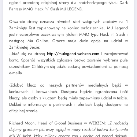
ogłosił premierę oficjalnej strony dla nadchodzącego tytułu Dark
Fantasy MMO Hack ‘n’ Slash MU LEGEND.
Otwarcie strony oznacza również start wstępnych zapisów na 1
Zamknięty Test zaplanowany na koniec października. MU Legend
jest niecierpliwie oczekiwanym tytułem MMO typu Hack ‘n’ Slash i
następcą Mu Online. Gracze maja dwie opcje na udział w
Zamkniętej Becie:
·Udać się na stronę
http://mulegend.webzen.com
I zarejestrować
konto. Spośród wszystkich zgłoszeń losowo zostanie wybrana pula
uczestników. Ci którym się udało zostaną powiadomieni za pomocą
e-maila
·Zdobyć klucz od naszych partnerów medialnych bądź w
konkursach i losowaniach. Dostępna będzie ograniczona ilość
kluczy, ale osoby z kluczem będą miały zapewniony udział w teście.
Dokładne informacje o partnerach i ofertach będą dostępne na
oficjalnej stronie.
Richard Moon, Head of Global Business w WEBZEN:
„Z radością
dajemy graczom pierwszy wgląd w nowy rozdział historii kontynentu
MU.W świat, który miliony graczy zna i kocha od ponad dekady.