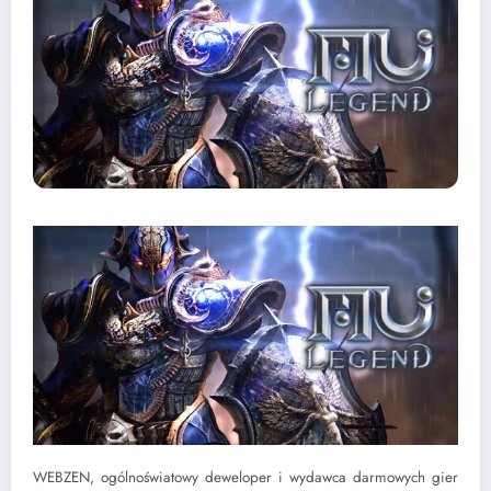
WEBZEN, ogólnoświatowy deweloper i wydawca darmowych gier