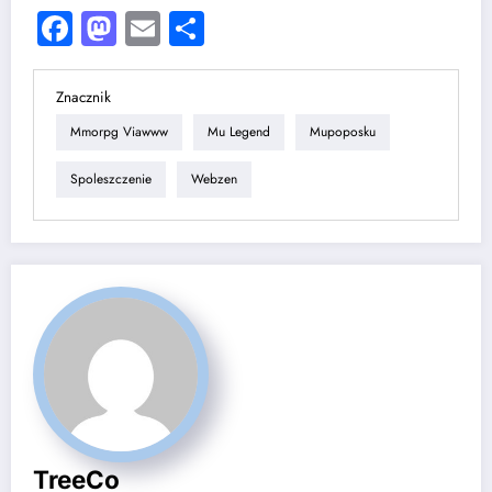
Facebook
Mastodon
Email
Share
Znacznik
Mmorpg Viawww
Mu Legend
Mupoposku
Spoleszczenie
Webzen
TreeCo