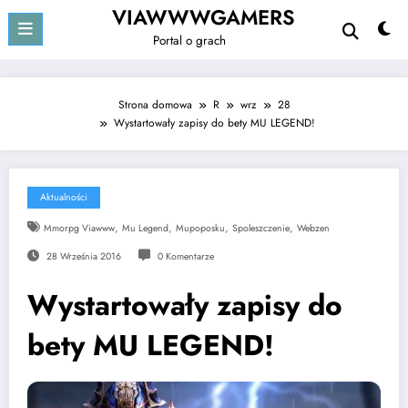
Przejdź
VIAWWWGAMERS
do
Portal o grach
treści
Strona domowa
R
wrz
28
Wystartowały zapisy do bety MU LEGEND!
Aktualności
,
,
,
,
Mmorpg Viawww
Mu Legend
Mupoposku
Spoleszczenie
Webzen
28 Września 2016
0 Komentarze
Wystartowały zapisy do
bety MU LEGEND!