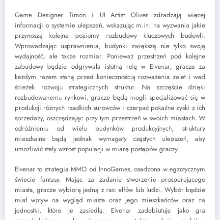
Game Designer Timon i UI Artist Oliver zdradzają więcej
informacji o systemie ulepszeń, wskazując m.in. na wyzwania jakie
przynoszą kolejne poziomy rozbudowy kluczowych budowli.
Wprowadzając usprawnienia, budynki zwiększą nie tylko swoją
wydajność, ale także rozmiar. Ponieważ przestrzeń pod kolejne
zabudowy będzie odgrywała istotną rolę w Elvenar, gracze za
każdym razem staną przed koniecznością rozważenia zalet i wad
ścieżek rozwoju strategicznych struktur. Na szczęście dzięki
rozbudowanemu rynkowi, gracze będą mogli specjalizować się w
produkcji różnych rzadkich surowców i czerpać pokaźne zyski z ich
sprzedaży, oszczędzając przy tym przestrzeń w swoich miastach. W
odróżnieniu od wielu budynków produkcyjnych, struktury
mieszkalne będą jednak wymagały częstych ulepszeń, aby
umożliwić stały wzrost populacji w miarę postępów graczy.
Elvenar to strategia MMO od InnoGames, osadzona w egzotycznym
świecie fantasy. Mając za zadanie stworzenie prosperującego
miasta, gracze wybiorą jedną z ras: elfów lub ludzi. Wybór będzie
miał wpływ na wygląd miasta oraz jego mieszkańców oraz na
jednostki, które je zasiedlą. Elvenar zadebiutuje jako gra