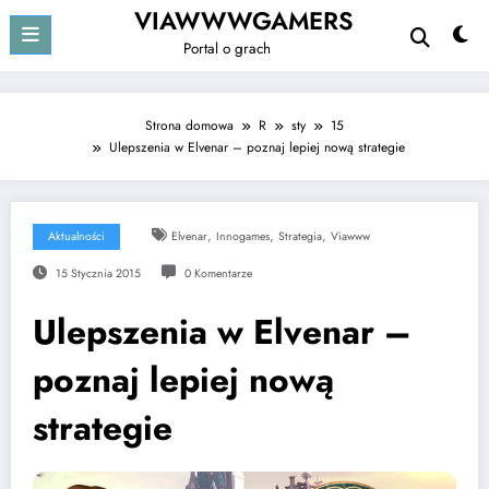
Przejdź
VIAWWWGAMERS
do
Portal o grach
treści
Strona domowa
R
sty
15
Ulepszenia w Elvenar – poznaj lepiej nową strategie
,
,
,
Aktualności
Elvenar
Innogames
Strategia
Viawww
15 Stycznia 2015
0 Komentarze
Ulepszenia w Elvenar –
poznaj lepiej nową
strategie