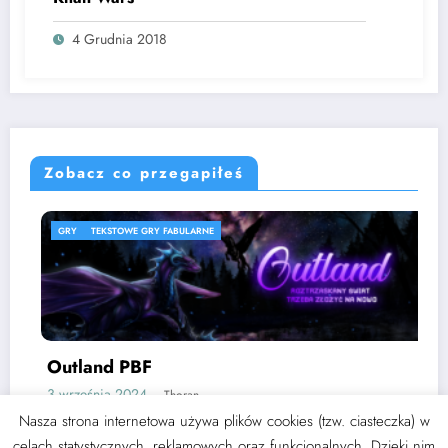
4 Grudnia 2018
Zobacz co przegapiłeś
GRY
TEKSTOWE GRY FABULARNE
Outland PBF
3 września 2024
Thoran
Nasza strona internetowa używa plików cookies (tzw. ciasteczka) w
celach statystycznych, reklamowych oraz funkcjonalnych. Dzięki nim