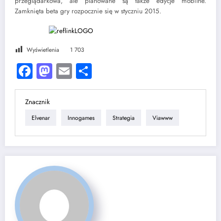
przeglądarkowa, ale planowane są także edycje mobilne.
Zamknięta beta gry rozpocznie się w styczniu 2015.
Wyświetlenia
1 703
Facebook
Mastodon
Email
Share
Znacznik
Elvenar
Innogames
Strategia
Viawww