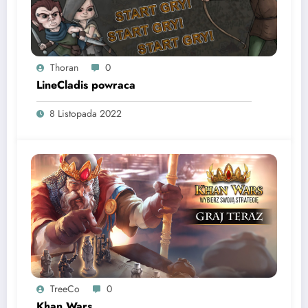
Thoran
0
LineCladis powraca
8 Listopada 2022
TreeCo
0
Khan Wars