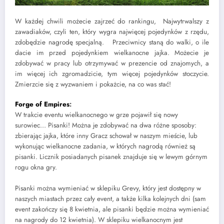
W każdej chwili możecie zajrzeć do rankingu, Najwytrwalszy z
zawadiaków, czyli ten, który wygra najwięcej pojedynków z rzędu,
zdobędzie nagrodę specjalną. Przeciwnicy staną do walki, o ile
dacie im przed pojedynkiem wielkanocne jajka. Możecie je
zdobywać w pracy lub otrzymywać w prezencie od znajomych, a
im więcej ich zgromadzicie, tym więcej pojedynków stoczycie.
Zmierzcie się z wyzwaniem i pokażcie, na co was stać!
Forge of Empires
:
W trakcie eventu wielkanocnego w grze pojawił się nowy
surowiec… Pisanki! Można je zdobywać na dwa różne sposoby:
zbierając jajka, które inny Gracz schował w naszym mieście, lub
wykonując wielkanocne zadania, w których nagrodą również są
pisanki. Licznik posiadanych pisanek znajduje się w lewym górnym
rogu okna gry.
Pisanki można wymieniać w sklepiku Grevy, który jest dostępny w
naszych miastach przez cały event, a także kilka kolejnych dni (sam
event zakończy się 8 kwietnia, ale pisanki będzie można wymieniać
na nagrody do 12 kwietnia). W sklepiku wielkanocnym jest