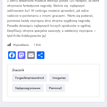
Z ośmiu składników możecie stworzyć ponad 120 receptur, za które
otrzymacie fantastyczne nagrody. Stańcie się najlepszym
zaklinaczem kur! W rankingu możecie sprawdzić, jak sobie
radzicie w porównaniu z innymi graczami. Warto się postarać,
ponieważ każdy zwycięzca dnia otrzyma wyjątkową nagrodę.
Ponadto dziesięciu najlepszych kurzych opiekunów w ogólnej
klasyfikacji otrzyma specjalne zaszczyty, a ostateczny zwycięzca –
tytuł Króla Kolekcjonerów Jaj!
Wyświetlenia
1 814
Facebook
Mastodon
Email
Share
Znacznik
Forgeofempiresandroid
Innogames
Najlepszegryviawww
Plemiona2