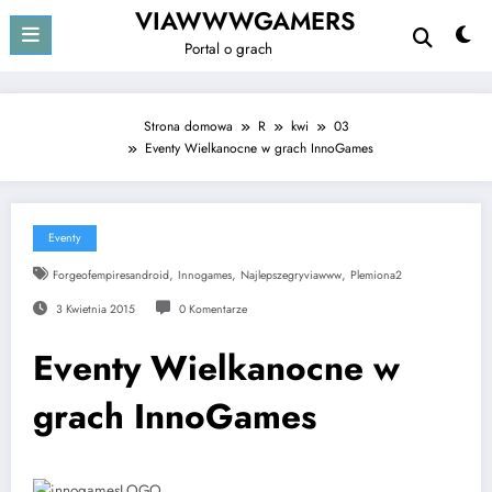
Przejdź
VIAWWWGAMERS
do
Portal o grach
treści
Strona domowa
R
kwi
03
Eventy Wielkanocne w grach InnoGames
Eventy
,
,
,
Forgeofempiresandroid
Innogames
Najlepszegryviawww
Plemiona2
3 Kwietnia 2015
0 Komentarze
Eventy Wielkanocne w
grach InnoGames