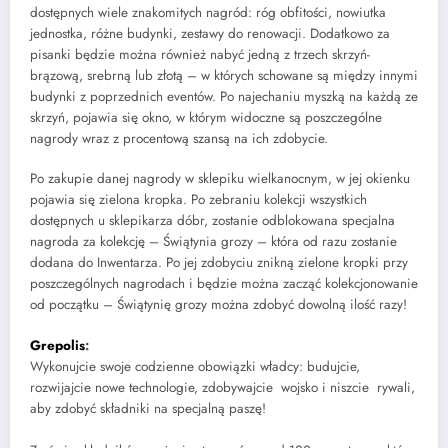
dostępnych wiele znakomitych nagród: róg obfitości, nowiutka
jednostka, różne budynki, zestawy do renowacji. Dodatkowo za
pisanki będzie można również nabyć jedną z trzech skrzyń-
brązową, srebrną lub złotą – w których schowane są między innymi
budynki z poprzednich eventów. Po najechaniu myszką na każdą ze
skrzyń, pojawia się okno, w którym widoczne są poszczególne
nagrody wraz z procentową szansą na ich zdobycie.
Po zakupie danej nagrody w sklepiku wielkanocnym, w jej okienku
pojawia się zielona kropka. Po zebraniu kolekcji wszystkich
dostępnych u sklepikarza dóbr, zostanie odblokowana specjalna
nagroda za kolekcję – Świątynia grozy – która od razu zostanie
dodana do Inwentarza. Po jej zdobyciu znikną zielone kropki przy
poszczególnych nagrodach i będzie można zacząć kolekcjonowanie
od początku – Świątynię grozy można zdobyć dowolną ilość razy!
Grepolis
:
Wykonujcie swoje codzienne obowiązki władcy: budujcie,
rozwijajcie nowe technologie, zdobywajcie wojsko i niszcie rywali,
aby zdobyć składniki na specjalną paszę!