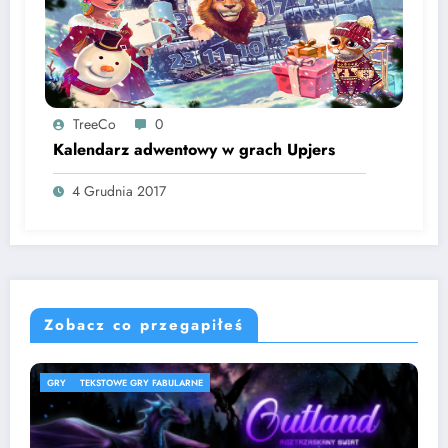
TreeCo
0
Kalendarz adwentowy w grach Upjers
4 Grudnia 2017
Zobacz co przegapiłeś
ARNE
GRY
SPIS GIER
SPORTOWE